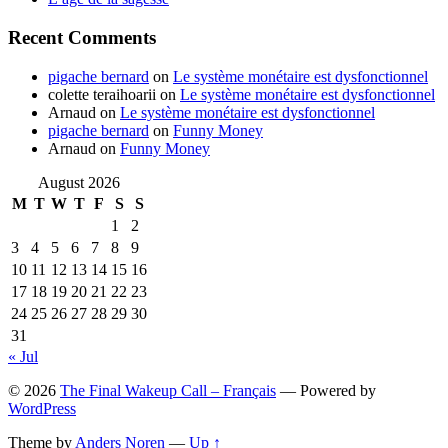
Recent Comments
pigache bernard
on
Le système monétaire est dysfonctionnel
colette teraihoarii
on
Le système monétaire est dysfonctionnel
Arnaud
on
Le système monétaire est dysfonctionnel
pigache bernard
on
Funny Money
Arnaud
on
Funny Money
August 2026
M
T
W
T
F
S
S
1
2
3
4
5
6
7
8
9
10
11
12
13
14
15
16
17
18
19
20
21
22
23
24
25
26
27
28
29
30
31
« Jul
© 2026
The Final Wakeup Call – Français
— Powered by
WordPress
Theme by
Anders Noren
—
Up ↑