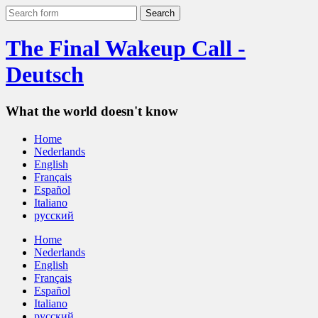
The Final Wakeup Call -
Deutsch
What the world doesn't know
Home
Nederlands
English
Français
Español
Italiano
русский
Home
Nederlands
English
Français
Español
Italiano
русский