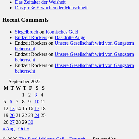
Das Zeitalter der Weisheit
Das große Erwachen der Menschheit
Recent Comments
Siegelbruch
on
Komisches Geld
Endzeit Rockers
on
Das dritte Auge
Endzeit Rockers
on
Unsere Gesellschaft wird von Gangstern
beherrscht
Endzeit Rockers
on
Unsere Gesellschaft wird von Gangstern
beherrscht
Endzeit Rockers
on
Unsere Gesellschaft wird von Gangstern
beherrscht
September 2022
M
T
W
T
F
S
S
1
2
3
4
5
6
7
8
9
10
11
12
13
14
15
16
17
18
19
20
21
22
23
24
25
26
27
28
29
30
« Aug
Oct »