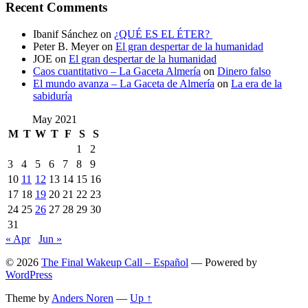
Recent Comments
Ibanif Sánchez
on
¿QUÉ ES EL ÉTER?
Peter B. Meyer
on
El gran despertar de la humanidad
JOE
on
El gran despertar de la humanidad
Caos cuantitativo – La Gaceta Almería
on
Dinero falso
El mundo avanza – La Gaceta de Almería
on
La era de la
sabiduría
May 2021
M
T
W
T
F
S
S
1
2
3
4
5
6
7
8
9
10
11
12
13
14
15
16
17
18
19
20
21
22
23
24
25
26
27
28
29
30
31
« Apr
Jun »
© 2026
The Final Wakeup Call – Español
— Powered by
WordPress
Theme by
Anders Noren
—
Up ↑