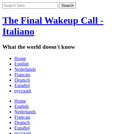
The Final Wakeup Call -
Italiano
What the world doesn't know
Home
English
Nederlands
Français
Deutsch
Español
русский
Home
English
Nederlands
Français
Deutsch
Español
русский