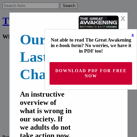
x
The Final Wakeup Call
Our
x
What the world doesn't know
Not able to read The Great Awakening
in e-book form? No worries, we have it
Home
in PDF too!
Last
English
Deutsch
Français
Chance!
Español
DOWNLOAD PDF FOR FREE
Italiano
NOW
русский
Home
An instructive
English
overview of
Deutsch
Français
what is wrong in
Español
our society. If
Italiano
русский
we adults do not
take action now,
Date