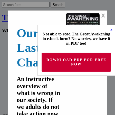
x
The Final Wakeup Call
Our
x
What the world doesn't know
Not able to read The Great Awakening
in e-book form? No worries, we have it
Home
Last
in PDF too!
English
Deutsch
Français
Chance!
Español
DOWNLOAD PDF FOR FREE
Italiano
NOW
русский
Home
An instructive
English
overview of
Deutsch
Français
what is wrong in
Español
our society. If
Italiano
русский
we adults do not
take action now,
Tag