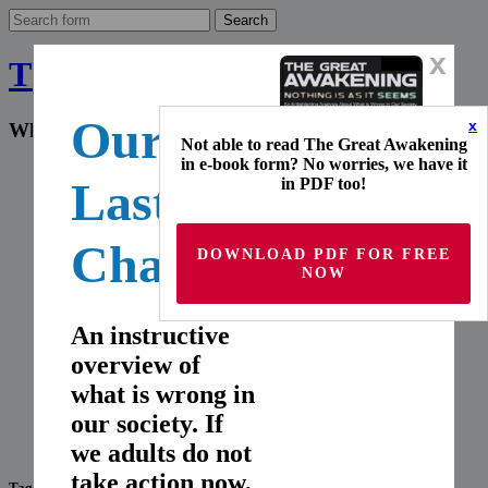
x
The Final Wakeup Call
Our
x
What the world doesn't know
Not able to read The Great Awakening
in e-book form? No worries, we have it
Home
Last
in PDF too!
English
Deutsch
Français
Chance!
Español
DOWNLOAD PDF FOR FREE
Italiano
NOW
русский
Home
An instructive
English
overview of
Deutsch
Français
what is wrong in
Español
our society. If
Italiano
русский
we adults do not
take action now,
Tag