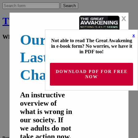
x
The Final Wakeup Call
Our
x
What the world doesn't know
Not able to read The Great Awakening
in e-book form? No worries, we have it
Home
in PDF too!
Last
English
Deutsch
Français
Chance!
Español
DOWNLOAD PDF FOR FREE
Italiano
NOW
русский
Home
An instructive
English
overview of
Deutsch
Français
what is wrong in
Español
our society. If
Italiano
русский
we adults do not
take action now,
Date