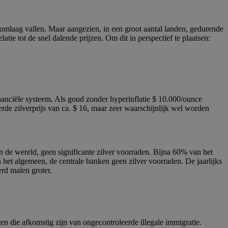
 omlaag vallen. Maar aangezien, in een groot aantal landen, gedurende
tie tot de snel dalende prijzen. Om dit in perspectief te plaatsen:
inanciële systeem. Als goud zonder hyperinflatie $ 10.000/ounce
leerde zilverprijs van ca. $ 16, maar zeer waarschijnlijk wel worden
in de wereld, geen significante zilver voorraden. Bijna 60% van het
n het algemeen, de centrale banken geen zilver voorraden. De jaarlijks
erd malen groter.
n die afkomstig zijn van ongecontroleerde illegale immigratie.