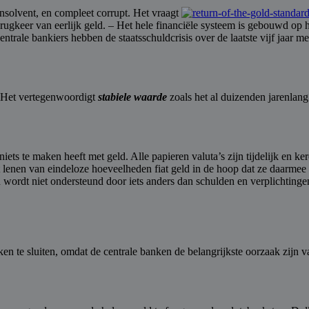
insolvent, en compleet corrupt. Het vraagt
rugkeer van eerlijk geld. – Het hele financiële systeem is gebouwd op
ntrale bankiers hebben de staatsschuldcrisis over de laatste vijf jaar m
n. Het vertegenwoordigt
stabiele waarde
zoals het al duizenden jarenlan
ts te maken heeft met geld. Alle papieren valuta’s zijn tijdelijk en ke
 lenen van eindeloze hoeveelheden fiat geld in de hoop dat ze daarme
n wordt niet ondersteund door iets anders dan schulden en verplichtinge
 te sluiten, omdat de centrale banken de belangrijkste oorzaak zijn van h