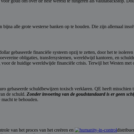
voor goud om over de hele wereld te fungeren als valutabackstop. Dollar
van bijna alle grote westerse banken op te houden. Die zijn allemaal i
 gebaseerde financiële systeem opzij te zetten, door het te isoleren n
evereine obligaties, transfersystemen, wereldwijd kantoren, en schuld
 voor de huidige wereldwijde financiële crisis. Terwijl het Westen met o
Euro gebaseerde schuldbewijzen toxisch verklaren. QE heeft misschien
van de schuld.
Zonder invoering van de goudstandaard is er geen schi
e macht te behouden.
ntrole van het proces van het creëren en
distribue