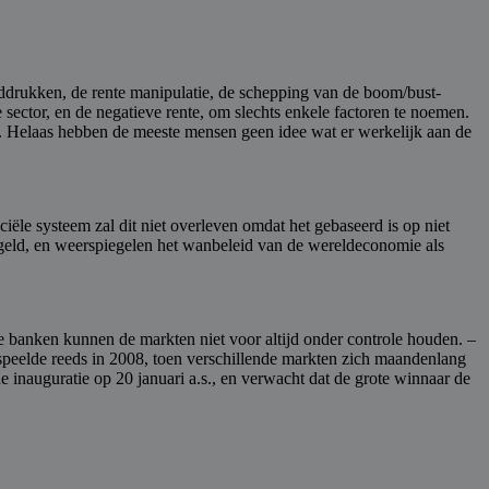
lddrukken, de rente manipulatie, de schepping van de boom/bust-
 sector, en de negatieve rente, om slechts enkele factoren te noemen.
. Helaas hebben de meeste mensen geen idee wat er werkelijk aan de
iële systeem zal dit niet overleven omdat het gebaseerd is op niet
te geld, en weerspiegelen het wanbeleid van de wereldeconomie als
 banken kunnen de markten niet voor altijd onder controle houden. –
 speelde reeds in 2008, toen verschillende markten zich maandenlang
 inauguratie op 20 januari a.s., en verwacht dat de grote winnaar de