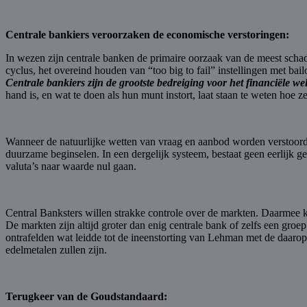
Centrale bankiers veroorzaken de economische verstoringen:
In wezen zijn centrale banken de primaire oorzaak van de meest scha
cyclus, het overeind houden van “too big to fail” instellingen met bai
Centrale bankiers zijn de grootste bedreiging voor het financiële wel
hand is, en wat te doen als hun munt instort, laat staan te weten ​​hoe
Wanneer de natuurlijke wetten van vraag en aanbod worden verstoord, he
duurzame beginselen. In een dergelijk systeem, bestaat geen eerlijk g
valuta’s naar waarde nul gaan.
Central Banksters willen strakke controle over de markten. Daarmee 
De markten zijn altijd groter dan enig centrale bank of zelfs een gr
ontrafelden wat leidde tot de ineenstorting van Lehman met de daaropv
edelmetalen zullen zijn.
Terugkeer van de Goudstandaard: