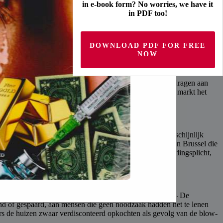
in e-book form? No worries, we have it
in PDF too!
DOWNLOAD PDF FOR FREE
NOW
ooit is beloofd. De voortdurende geldontwaarding zal bijdragen aan
en fysiek goud meer verkrijgbaar zijn, totdat de fysieke markt het
zal overleven. Ook, wat begon met Brexit, zal zich waarschijnlijk
 in de VS, zijn veel Europeanen moe van de elite club in Brussel die
ver wat deze ongekozen elite, zonder enige verantwoordingsplicht,
 aanbod van kapitaal, afkomstig vanuit dezelfde bron. – De
iend of gespaard, aan mensen die geen noodzaak hadden het te lenen
ers de huizen zwaar verdisconteerd opkochten als gevolg van de blow-