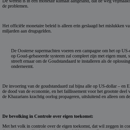
De wereld is in een monetair klimaat aangeland, dat de weg vrijmaakt 
de problemen.
Het officiële monetaire beleid is alleen erin geslaagd het mislukken 
miljarden aan drugsgelden.
De Oosterse supermachten voeren een campagne om het op US-dollar
op Goud-gebaseerde systeem zal compleet zijn met eigen munt, so
streeft ernaar om de Goudstandaard te installeren als de oplossing
onderneemt.
De invoering van de goudstandaard zal bijna alle op US-dollar – en 
de dood van de economie, en het faillissement voor het grootste deel 
de Khazarians krachtig oorlog propageren, uitsluitend en alleen om d
De bevolking in Controle
over eigen toekomst:
Met het volk in controle over de eigen toekomst, dat wil zeggen in co