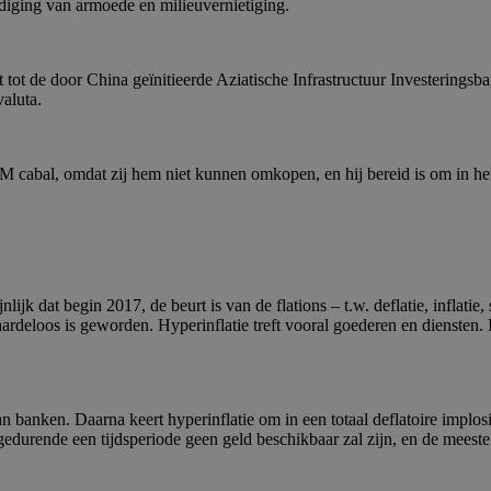
ndiging van armoede en milieuvernietiging.
t tot de door China geïnitieerde Aziatische Infrastructuur Investerin
valuta.
 cabal, omdat zij hem niet kunnen omkopen, en hij bereid is om in het b
jk dat begin 2017, de beurt is van de flations – t.w. deflatie, inflatie, 
aardeloos is geworden. Hyperinflatie treft vooral goederen en diensten. I
t van banken. Daarna keert hyperinflatie om in een totaal deflatoire impl
edurende een tijdsperiode geen geld beschikbaar zal zijn, en de meest