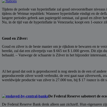
Tijdens de periode van hyperinflatie zal goud onvoorstelbare niveaus 
tijdens de Weimar republiek: Wanneer hyperinflatie eindigt en de def
langere periodes gebrek aan papiergeld ontstaat, zal goud en zilver het
Nu, in de tijd van de hyperinflatie in Venezuela; koopt een 1-ounce z
Goud en Zilver:
Goud en zilver is de beste manier om je rijkdom te bewaren en te ver
bereikt, zal dat een zilverprijs van $ 665 tot $ 1.000 geven. Dit zijn 
behaald. – Vanwege de schaarste is Zilver in het bijzonder interessant.
Al het goud dat ooit is geproduceerd is nog steeds in de een of andere
geproduceerde zilver wordt verbruikt, de rest gaat naar zilverwerk, z
wereldwijde productie van zilver is 27.000 ton, bij $ 17 /ounce is dit 
De Federal Reserve saboteert de e
De Federal Reserve Bank denk alleen aan zichzelf. Hun eigenaren zijn