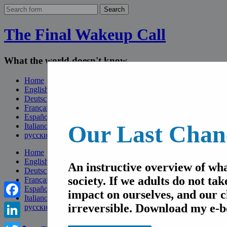
The Final Wakeup Call
What the world doesn't know
Home
English
Deutsch
Français
Español
Our Last Chan
Italiano
русский
Home
English
An instructive overview of wha
Deutsch
society. If we adults do not tak
Français
Español
impact on ourselves, and our c
Italiano
Facebook
irreversible. Download my e-b
русский
LinkedIn