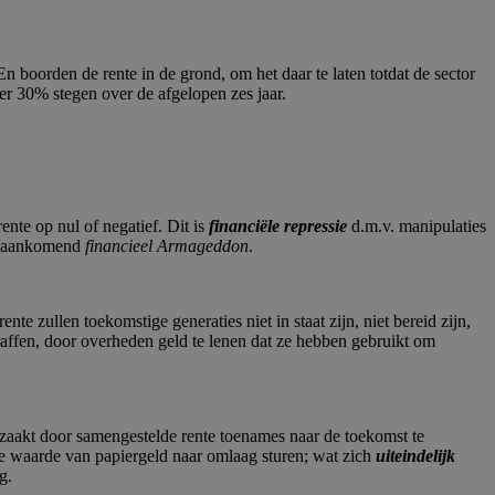
oorden de rente in de grond, om het daar te laten totdat de sector
er 30% stegen over de afgelopen zes jaar.
ente op nul of negatief. Dit is
financiële repressie
d.m.v. manipulaties
et aankomend
financieel Armageddon
.
e zullen toekomstige generaties niet in staat zijn, niet bereid zijn,
raffen, door overheden geld te lenen dat ze hebben gebruikt om
rzaakt door samengestelde rente toenames naar de toekomst te
e waarde van papiergeld naar omlaag sturen; wat zich
uiteindelijk
g.