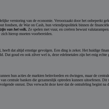
delijke verstoring van de economie. Veroorzaakt door het onbeperkt ge
lout fondsen, de War on Cash, hun vriendjespolitiek binnen de financiële
zijn van het volk.
Ze spelen met vuur, en creëren bewust valutarampen
 ze zich hierop moeten voorbereiden.
eft dat altijd ernstige gevolgen. Een ding is zeker. Het huidige financ
eld. Dat goud en ook zilver wel is, deze edelmetalen zijn het enig ech
kunnen hun acties de markten beïnvloeden en dwingen, maar de centrale
oep van centrale banken die gezamenlijk optreden kunnen uitoefenen. Dit
olgende onrust. Dus verwacht deze keer dat de ontrafeling begint na de