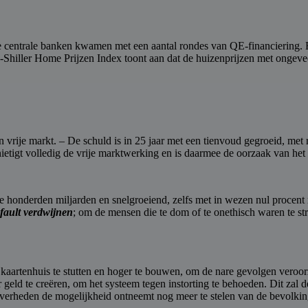
entrale banken kwamen met een aantal rondes van QE-financiering. En b
e-Shiller Home Prijzen Index toont aan dat de huizenprijzen met ongeve
 vrije markt. – De schuld is in 25 jaar met een tienvoud gegroeid, met r
nietigt volledig de vrije marktwerking en is daarmee de oorzaak van h
 honderden miljarden en snelgroeiend, zelfs met in wezen nul procent rent
fault verdwijnen
; om de mensen die te dom of te onethisch waren te st
t kaartenhuis te stutten en hoger te bouwen, om de nare gevolgen veroo
d te creëren, om het systeem tegen instorting te behoeden. Dit zal d
overheden de mogelijkheid ontneemt nog meer te stelen van de bevolkin