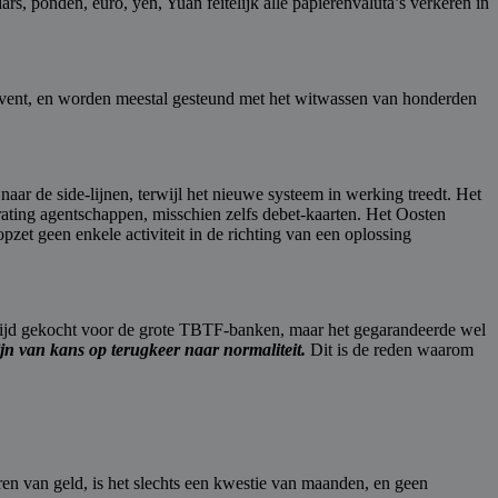
s, ponden, euro, yen, Yuan feitelijk alle papierenvaluta’s verkeren in
nsolvent, en worden meestal gesteund met het witwassen van honderden
aar de side-lijnen, terwijl het nieuwe systeem in werking treedt. Het
rating agentschappen, misschien zelfs debet-kaarten. Het Oosten
pzet geen enkele activiteit in de richting van een oplossing
 tijd gekocht voor de grote TBTF-banken, maar het gegarandeerde wel
jn van kans op terugkeer naar normaliteit.
Dit is de reden waarom
ren van geld, is het slechts een kwestie van maanden, en geen