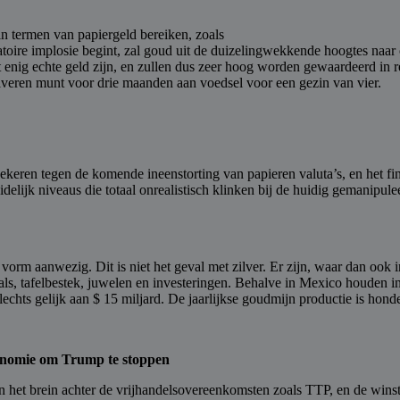
in termen van papiergeld bereiken, zoals
latoire implosie begint, zal goud uit de duizelingwekkende hoogtes naar
 enig echte geld zijn, en zullen dus zeer hoog worden gewaardeerd in rela
ilveren munt voor drie maanden aan voedsel voor een gezin van vier.
zekeren tegen de komende ineenstorting van papieren valuta’s, en het f
duidelijk niveaus die totaal onrealistisch klinken bij de huidig gemanipu
 vorm aanwezig. Dit is niet het geval met zilver. Er zijn, waar dan ook 
oals, tafelbestek, juwelen en investeringen. Behalve in Mexico houden i
slechts gelijk aan $ 15 miljard. De jaarlijkse goudmijn productie is hond
conomie om Trump te stoppen
 het brein achter de vrijhandelsovereenkomsten zoals TTP, en de winste