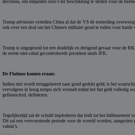
decennia, om miljarden euro’s ter beschikking te stellen voor de beëi
Trump adviseurs vertellen China al dat de VS de toetreding overweeg
ook over een deal om het Chinees militaire goud te ruilen voor harde 
Trump is uitgegroeid tot een duidelijk en dreigend gevaar voor de RKM
de eerste niet-cabal gecontroleerde president sinds JFK.
De Flations komen eraan:
Indien niet wordt teruggekeerd naar goud gedekt geld; is het waarschijnli
vervolgens in hoog tempo zich versnelt totdat het fiat geld volledig w
gefinancierd, deflateren.
Tegelijkertijd zal de schuld imploderen dat leidt tot het faillissemen
Dit zal een verwoestende periode voor de wereld worden, aangezien g
valuta’s.