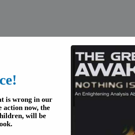
ce!
t is wrong in our
e action now, the
hildren, will be
ook.