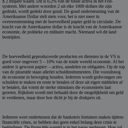
$ 2 miljard waard. Dit is 0,2% van de totale activa in het Fed-
systeem. Met andere woorden 2 uit elke 1000 dollars die zijn
gedrukt, wordt gedekt door goud. De goud ondersteuning van de
Amerikaanse Dollar stelt niets voor, het is niet meer in
overeenstemming met de hoeveelheid papier geld in circulatie. De
kracht van de Amerikaanse dollar is de kracht van de Amerikaanse
economie, de politieke en militaire macht. Niemand wil dit land
bestrijden.
De hoeveelheid geproduceerde producten en diensten in de VS is
goed voor ongeveer 5 – 10% van de totale wereld economie. Al het
andere is gewoon papier: – activa, aandelen en obligaties. Op de top
van de piramide staan allerlei schuldinstrumenten. Die vooralsnog
de economie in beweging houden. Iedereen wordt gedwongen om
schulden te maken en rente te betalen of deze uit eigen middelen af
te betalen, dat vormt de sterke stimulans die economieën laat
groeien. Rijkdom wordt niet behaald door de mogelijkheid om geld
te verdienen, maar door hoe dicht je bij de drukpers zit.
Iedereen weet ondertussen dat de banksters fortuinen maken tijdens
financiële crises, ze hebben dus geen enkel belang deze crisis te
beëindigen. De financiële wereld is in het nauw gedreven. Hoe zal