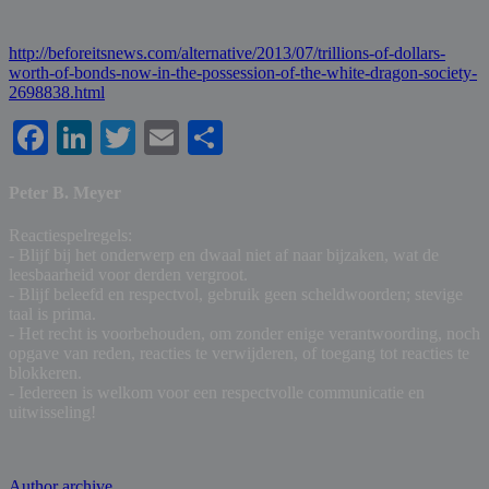
http://beforeitsnews.com/alternative/2013/07/trillions-of-dollars-
worth-of-bonds-now-in-the-possession-of-the-white-dragon-society-
2698838.html
Facebook
LinkedIn
Twitter
Email
Share
Peter B. Meyer
Reactiespelregels:
- Blijf bij het onderwerp en dwaal niet af naar bijzaken, wat de
leesbaarheid voor derden vergroot.
- Blijf beleefd en respectvol, gebruik geen scheldwoorden; stevige
taal is prima.
- Het recht is voorbehouden, om zonder enige verantwoording, noch
opgave van reden, reacties te verwijderen, of toegang tot reacties te
blokkeren.
- Iedereen is welkom voor een respectvolle communicatie en
uitwisseling!
Author archive