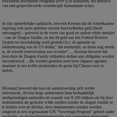
Placement Investment Programs (PPP’s) te realiseren, ten behoeve
van niet-gespecificeerde wereldwijde humanitaire acties.
In zijn opmerkelijke aanklacht, beweert Keenan dat de Amerikaanse
regering vele jaren geleden enorme hoeveelheden geld [heeft
ontvangen] – geleverd in de vorm van goud en andere edele metalen
– van de Dragon familie, en dat dit geld aan het Federal Reserve
System ter beschikking werd gesteld t.b.v. de garantie en
ondersteuning van de US dollar,” dat toentertijd, en thans nog steeds
is, de wereld reservevaluta zou worden”…. Keenan beweert dat
hem door de Dragon Family miljarden dollars aan obligaties werden
toevertrouwd… die werden gestolen toen twee Japanse agenten
daarmee in een koffer probeerden de grens bij Chiasso over te
steken.
[Keenan] beweert dat toen de samenzwering zich verder
ontvouwde, diverse hoge ambtenaren hem herhaaldelijk
steekpenningen aanboden ter waarde van $ 100 miljoen als hij deze
instrumenten als gestolen wilde melden zonder de dragon familie in
te lichten over de diefstal, deze instrumenten zouden worden
omgezet in een zogenaamde UN “Sovereign Program” geheel onder
auspiciën, en de beschermingsparaplu van soevereine immuniteit