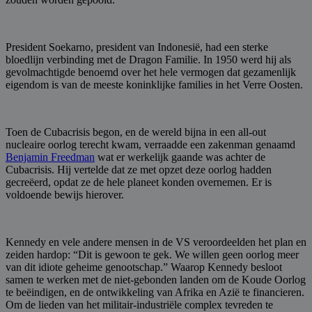
President Soekarno, president van Indonesië, had een sterke
bloedlijn verbinding met de Dragon Familie. In 1950 werd hij als
gevolmachtigde benoemd over het hele vermogen dat gezamenlijk
eigendom is van de meeste koninklijke families in het Verre Oosten.
Toen de Cubacrisis begon, en de wereld bijna in een all-out
nucleaire oorlog terecht kwam, verraadde een zakenman genaamd
Benjamin Freedman
wat er werkelijk gaande was achter de
Cubacrisis. Hij vertelde dat ze met opzet deze oorlog hadden
gecreëerd, opdat ze de hele planeet konden overnemen. Er is
voldoende bewijs hierover.
Kennedy en vele andere mensen in de VS veroordeelden het plan en
zeiden hardop: “Dit is gewoon te gek. We willen geen oorlog meer
van dit idiote geheime genootschap.” Waarop Kennedy besloot
samen te werken met de niet-gebonden landen om de Koude Oorlog
te beëindigen, en de ontwikkeling van Afrika en Azië te financieren.
Om de lieden van het militair-industriële complex tevreden te