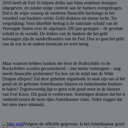
2010 heeft de Fed 16 biljoen dollar aan bijna renteloze leningen
uitgegeven, en zonder enige controle aan de banken overgedragen.
Dat is de wijze waarop de moderne financiële backstage in het
voordeel van bankiers werkt. Geld drukken uit dunne lucht. Ter
vergelijking: Voor ditzelfde bedrag is de nationale schuld van de
Verenigde Staten over de afgelopen 200 jaar gestegen – de grootste
schuld in de wereld. De leiders van de banken die het geld
ontvangen zijn de aandeelhouders van de Fed. Dus zo gaat het geld
van de ene in de andere broekzak en weer terug.
Maar waarom hebben banken die door de Rothschilds en de
Rockefellers worden gecontroleerd – met sterke vermogens – nog
steeds financiële problemen? En hoe zal de strijd met de Witte
Dragon aflopen? Zal deze geheime organisatie in staat zijn om al het
goud uit de geheime Amerikaanse kluizen en buitenlandse bunkers
te halen? Tegenwoordig ligt er geen echt goud meer in de kluizen
van Fort Knox. Dit goud is verdwenen. Sommigen denken dat het is
verdeeld tussen de twee rijke Amerikaanse clans. Velen zeggen dat
het niets meer uitmaakt.
Volgens de officiële gegevens. Is het Amerikaanse goud