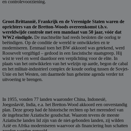
en controlevoorziening.
Groot-Brittannië, Frankrijk en de Verenigde Staten waren de
oprichters van de Bretton-Woods overeenkomst t.b.v.
wereldwijde controle met een mandaat van 50 jaar, vóór dat
WW2 eindigde.
De machtselite had reeds besloten die oorlog te
beëindigen. Op de conditie de wereld te ontwikkelen en te
moderniseren. Eenmaal toen het BW akkoord was getekend, werd
Roosevelt vergiftigd – gedood in een fascistische staatsgreep. Hij
wist te veel en werd daardoor een verplichting voor de elite. In
plaats van het ontwikkelen van het welzijn op aarde, begon de cabal
en het militair-industrieel complex de koude oorlog tussen de Sovjet-
Unie en het Westen, om daarmede hun geheime agenda verder tot
uitvoering te brengen.
In 1955, vonden 77 landen waaronder China, Indonesië,
Joegoslavië, India, e.a. het Bretton-Wood akkoord een onverstandig
plan. Deze groep had de historische rechten op het merendeel van
de ingebrachte Aziatische goudschat. Waarom tevens de meeste
Aziatische landen lid zijn van de niet-gebonden landen, zij wilden
Azië en Afrika moderniseren waarvoor als financiering hun schatten
zouden worden gepoold.