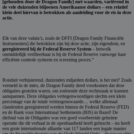
[gehouden door de Dragon Family] met waarden, variërend in
de vele duizenden biljoenen Amerikaanse dollars – een relatief
klein deel hiervan is betrokken als aanleiding voor de eis in deze
actie.
Elk van deze valuta’s, zoals de DFFI [Dragon Family Financiële
Instrumenten] die betrokken zijn bij deze actie, zijn eigendom, en
geregistreerd bij de Federal Reserve System
– hetwelk
onmiddellijk verifieerbaar is bij de Federal Reserve vanwege haar
efficiënte controle systeem en screening proces.”
Ronduit verbijsterend, duizenden miljarden dollars, is het niet? Zoals
vermeld in de intro, de Dragon Family deed voorkomen dat deze
obligaties gestolen waren, om zodoende deze rechtszaak te kunnen
aanspannen. Deze obligaties vertegenwoordigen slechts een klein
percentage van de totale vermogenswaarde… welke allemaal
clandestien geregistreerd werden binnen de Federal Reserve (FED)
en de Bank voor International Settlements (BIS) in Bazel! De
diefstal van de Obligaties was een goed voorbereide geheime
operatie die dit verhaal in de openbaarheid heeft gebracht – nu heeft
een grote internationale alliantie van 117 landen een legale manier
om de financiële tirannie van de Oude Wereld Orde – de power elite