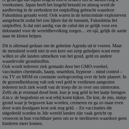
voorkomen. Japan heeft het losgeld betaald en alsnog werd de
aardbeving in de zeebodem tot ontploffing gebracht waardoor
Fukushima geraakt werd. Ook waren in de kerncentrale explosieven
aangebracht zodat het zou lijken dat de tsunami, Fukushima liet
ontploffen. Is dat niet aardig van de cabal dat ze gelijk voor een
dekmantel voor de wereldbevolking zorgen… en ojá, gelijk de aarde
naar de kloten helpen.
Dit is allemaal gedaan om de geheime Agenda uit te voeren. Maar
de mensheid wordt niet in een keer om zeep geholpen want eerst
willen ze alle landen uitmelken van het goud, geld en andere
waardevolle grondstoffen.
Ook wordt iedereen ziek gemaakt door het GMO-voedsel,
vaccinaties chemtrails, haarp, smartdust, hypnose – mind control –
via TV en MSM en constante oorlogvoering over de hele planeet. In
de gezondheidszorg valt ook veel geld te verdienen aangezien
iedereen toch ziek wordt van de troep die ze over ons uitstrooien.
Zelfs als je eenmaal dood bent, kun je nog geld in het laatje brengen
d.m.v. de begrafenis en wat erbij komt kijken. De kist, de mis, stukje
grond waar je begraven kan worden, cremeren en ga zo maar even
door want doodgaan kost ook nog geld. – En vaccinaties die
uitgedeeld worden in 3de wereld landen zijn vaak gericht op
vrouwen in hun vruchtbare jaren om ze te steriliseren waardoor geen
kinderen meer komen.