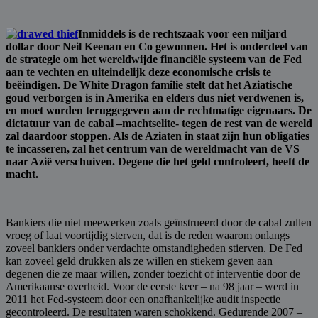
Inmiddels is de rechtszaak voor een miljard
dollar door Neil Keenan en Co gewonnen. Het is onderdeel van
de strategie om het wereldwijde financiële systeem van de Fed
aan te vechten en uiteindelijk deze economische crisis te
beëindigen. De White Dragon familie stelt dat het Aziatische
goud verborgen is in Amerika en elders dus niet verdwenen is,
en moet worden teruggegeven aan de rechtmatige eigenaars. De
dictatuur van de cabal –machtselite- tegen de rest van de wereld
zal daardoor stoppen. Als de Aziaten in staat zijn hun obligaties
te incasseren, zal het centrum van de wereldmacht van de VS
naar Azië verschuiven. Degene die het geld controleert, heeft de
macht.
Bankiers die niet meewerken zoals geïnstrueerd door de cabal zullen
vroeg of laat voortijdig sterven, dat is de reden waarom onlangs
zoveel bankiers onder verdachte omstandigheden stierven. De Fed
kan zoveel geld drukken als ze willen en stiekem geven aan
degenen die ze maar willen, zonder toezicht of interventie door de
Amerikaanse overheid. Voor de eerste keer – na 98 jaar – werd in
2011 het Fed-systeem door een onafhankelijke audit inspectie
gecontroleerd. De resultaten waren schokkend. Gedurende 2007 –