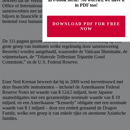
beweert dat de Verenigde Naties, het World Economisch Forum, de
in PDF too!
Office of International Treasury Controle, en de Italiaanse regering
samenwerkten met tal van anderen organisaties om meer dan $ 1.1
biljoen in financiële instrumenten te stelen onder het voorwendsel;
bestemd voor humanitaire doeleinden.
DOWNLOAD PDF FOR FREE
NOW
De 111-pagina grootte federale aanklacht heeft betrekking op een
grote groep van instituten welke regelmatig door samenzwering
theoretici worden aangehaald, waaronder de Vaticaan Illuminatie, de
vrijmetselaars, de “Trilaterale Trillenium Tripartite Goud
Commissie,” en de U.S. Federal Reserve.
Eiser Neil Keenan beweert dat hij in 2009 werd toevertrouwd met
deze financiële instrumenten – inclusief de Amerikaanse Federal
Reserve Notes ter waarde van $ 124,5 miljard, twee Japanse
staatsobligaties met een gezamenlijke nominale waarde van $ 19
miljard, en een Amerikaanse “Kennedy” obligatie met een nominale
waarde van $ 1 miljard – door een entiteit genaamd de Dragon
Family, welke een groep is van enkele rijke en anonieme Aziatische
families.