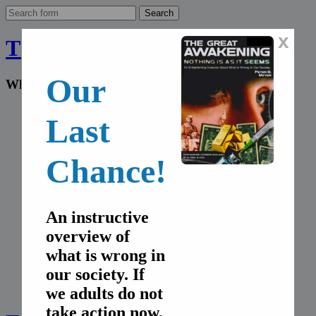
x
The Final Wakeup Call
Our
What the world doesn't know
Home
Last
English
Deutsch
Français
Chance!
Español
Italiano
русский
Home
An instructive
English
overview of
Deutsch
Français
what is wrong in
Español
our society. If
Italiano
русский
we adults do not
take action now,