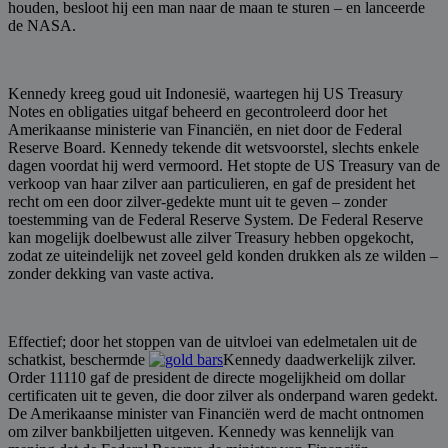
houden, besloot hij een ​​man naar de maan te sturen – en lanceerde
de NASA.
Kennedy kreeg goud uit Indonesië, waartegen hij US Treasury
Notes en obligaties uitgaf beheerd en gecontroleerd door het
Amerikaanse ministerie van Financiën, en niet door de Federal
Reserve Board. Kennedy tekende dit wetsvoorstel, slechts enkele
dagen voordat hij werd vermoord. Het stopte de US Treasury van de
verkoop van haar zilver aan particulieren, en gaf de president het
recht om een door zilver-gedekte munt uit te geven – zonder
toestemming van de Federal Reserve System. De Federal Reserve
kan mogelijk doelbewust alle zilver Treasury hebben opgekocht,
zodat ze uiteindelijk net zoveel geld konden drukken als ze wilden –
zonder dekking van vaste activa.
Effectief; door het stoppen van de uitvloei van edelmetalen uit de
schatkist, beschermde
Kennedy daadwerkelijk zilver.
Order 11110 gaf de president de directe mogelijkheid om dollar
certificaten uit te geven, die door zilver als onderpand waren gedekt.
De Amerikaanse minister van Financiën werd de macht ontnomen
om zilver bankbiljetten uitgeven. Kennedy was kennelijk van