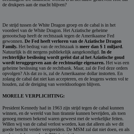
de drukpers aan de macht blijven?
De strijd tussen de White Dragon groep en de cabal is in het
voordeel van de White Dragon. Het Aziatische geheime
genootschap heeft de rechtszaak tegen de Amerikaanse Fed
gewonnen.
De Fed heeft verloren van de Aziatische Dragon
Family.
Het bedrag van de rechtszaak is
meer dan $ 1 miljard
.
Natuurlijk is dit nergens publiekelijk aangekondigd.
In de
rechterlijke beslissing wordt geëist dat al het Aziatische goud
wordt teruggegeven aan de rechtmatige eigenaren.
Het was een
geheime beslissing van de rechtbank. Maar, zal de Fed deze orders
opvolgen? Als dat zo is, zal de Amerikaanse dollar instorten. En
zolang de cabal dat niet kan accepteren, en de leugens weten vol te
houden, zal de dreiging van wereldoorlogen blijven.
MORELE VERPLICHTING:
President Kennedy had in 1963 zijn strijd tegen de cabal kunnen
winnen, en de wereld van hun tirannie kunnen bevrijden, als toen
genoeg mensen bekend waren geweest met de werkelijke feiten.
Willen wij van de cabal verlost worden, kan dat alleen als we dit
goede bericht verder verspreiden. De MSM zal dat niet doen, en als