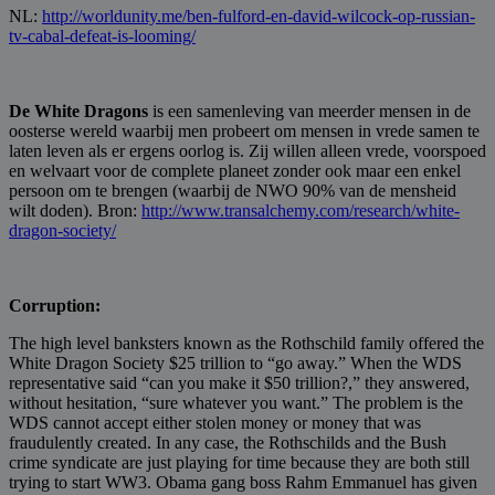
NL:
http://worldunity.me/ben-fulford-en-david-wilcock-op-russian-
tv-cabal-defeat-is-looming/
De White Dragons
is een samenleving van meerder mensen in de
oosterse wereld waarbij men probeert om mensen in vrede samen te
laten leven als er ergens oorlog is. Zij willen alleen vrede, voorspoed
en welvaart voor de complete planeet zonder ook maar een enkel
persoon om te brengen (waarbij de NWO 90% van de mensheid
wilt doden). Bron:
http://www.transalchemy.com/research/white-
dragon-society/
Corruption:
The high level banksters known as the Rothschild family offered the
White Dragon Society $25 trillion to “go away.” When the WDS
representative said “can you make it $50 trillion?,” they answered,
without hesitation, “sure whatever you want.” The problem is the
WDS cannot accept either stolen money or money that was
fraudulently created. In any case, the Rothschilds and the Bush
crime syndicate are just playing for time because they are both still
trying to start WW3. Obama gang boss Rahm Emmanuel has given