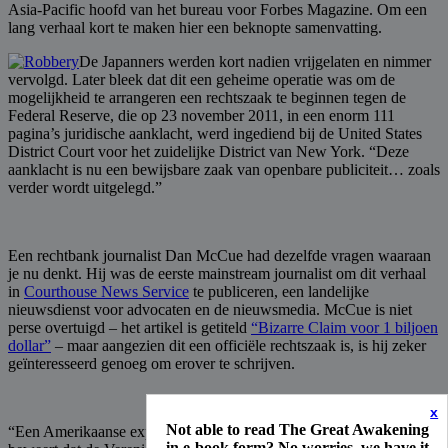
Asia-Pacific hoofd van het bureau voor Forbes Magazine. Om een
lang verhaal kort te maken hier een beknopte samenvatting.
De Japanners werden kort nadien vrijgelaten en nimmer
vervolgd. Later bleek dat dit een geheime operatie was om de
mogelijkheid te arrangeren een ​​rechtszaak te beginnen tegen de
Federal Reserve, die op 23 november 2011, in een enorm 111
pagina’s juridische aanklacht, werd ingediend bij de United States
District Court voor het zuidelijke District van New York. “Deze
aanklacht is nu een bewijsbare zaak van openbare publiciteit… zoals
verder wordt uitgelegd.”
Een rechtbank journalist Dan McCue had dezelfde vragen waaraan
je nu denkt. Hij was de eerste mainstream journalist om dit verhaal
in
Courthouse News Service
te publiceren, een landelijke
nieuwsdienst voor advocaten en de nieuwsmedia. McCue is niet
perse overtuigd – het artikel is getiteld
“Bizarre Claim voor 1 biljoen
dollar”
– maar aangezien dit een officiële rechtszaak is, is hij zeker
geïnteresseerd genoeg om erover te schrijven.
x
Not able to read The Great Awakening
“Een Amerikaanse expat in Bulgarije, genaamd Neil Keenan
in e-book form? No worries, we have it