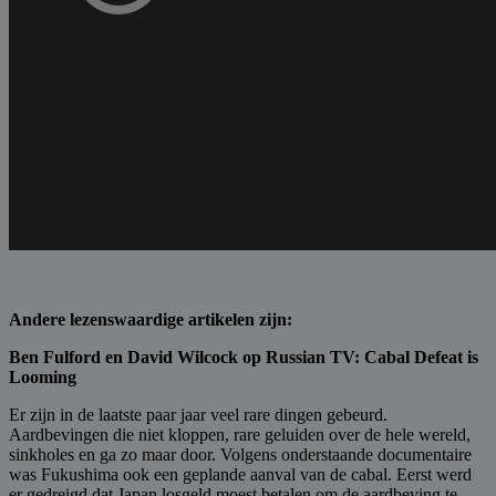
Andere lezenswaardige artikelen zijn:
Ben Fulford en David Wilcock op Russian TV: Cabal Defeat is
Looming
Er zijn in de laatste paar jaar veel rare dingen gebeurd.
Aardbevingen die niet kloppen, rare geluiden over de hele wereld,
sinkholes en ga zo maar door. Volgens onderstaande documentaire
was Fukushima ook een geplande aanval van de cabal. Eerst werd
er gedreigd dat Japan losgeld moest betalen om de aardbeving te