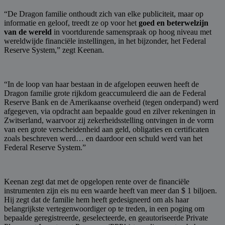
“De Dragon familie onthoudt zich van elke publiciteit, maar op
informatie en geloof, treedt ze op voor het
goed en beterwelzijn
van de wereld
in voortdurende samenspraak op hoog niveau met
wereldwijde financiële instellingen, in het bijzonder, het Federal
Reserve System,” zegt Keenan.
“In de loop van haar bestaan ​​in de afgelopen eeuwen heeft de
Dragon familie grote rijkdom geaccumuleerd die aan de Federal
Reserve Bank en de Amerikaanse overheid (tegen onderpand) werd
afgegeven, via opdracht aan bepaalde goud en zilver rekeningen in
Zwitserland, waarvoor zij zekerheidsstelling ontvingen in de vorm
van een grote verscheidenheid aan geld, obligaties en certificaten
zoals beschreven werd… en daardoor een schuld werd van het
Federal Reserve System.”
Keenan zegt dat met de opgelopen rente over de financiële
instrumenten zijn eis nu een waarde heeft van meer dan $ 1 biljoen.
Hij zegt dat de familie hem heeft gedesigneerd om als haar
belangrijkste vertegenwoordiger op te treden, in een poging om
bepaalde geregistreerde, geselecteerde, en geautoriseerde Private