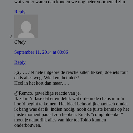
wat verder waren dan konden we nog beter voorbereid zijn
Reply
Cindy
September 11, 2014 at 00:06
Reply
:(:(……’N hele uitgebreide reactie zitten tikken, doe iets fout
en is alles weg. Wie kent het niet?!
Heel in het kort dan maar…..
@Remco, geweldige reactie van je.
Ik zit in ‘n fase dat er eindelijk wat orde in de chaos in m’n
hoofd begint te komen. Het bleef behoorlijk chaotisch omdat
ik bang was dat ik, indien nodig, nooit de juiste kennis op het
juiste moment paraat zou hebben. En als “complotdenker”
moet je natuurlijk alles van hier tot Tokio kunnen
onderbouwen.