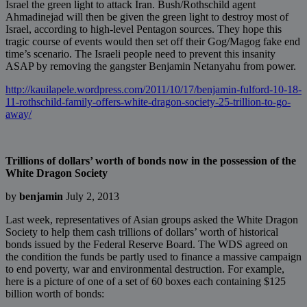
Israel the green light to attack Iran. Bush/Rothschild agent
Ahmadinejad will then be given the green light to destroy most of
Israel, according to high-level Pentagon sources. They hope this
tragic course of events would then set off their Gog/Magog fake end
time’s scenario. The Israeli people need to prevent this insanity
ASAP by removing the gangster Benjamin Netanyahu from power.
http://kauilapele.wordpress.com/2011/10/17/benjamin-fulford-10-18-
11-rothschild-family-offers-white-dragon-society-25-trillion-to-go-
away/
Trillions of dollars’ worth of bonds now in the possession of the
White
Dragon Society
by
benjamin
July 2, 2013
Last week, representatives of Asian groups asked the White Dragon
Society to help them cash trillions of dollars’ worth of historical
bonds issued by the Federal Reserve Board. The WDS agreed on
the condition the funds be partly used to finance a massive campaign
to end poverty, war and environmental destruction. For example,
here is a picture of one of a set of 60 boxes each containing $125
billion worth of bonds: