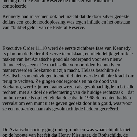
mening dat de Federal Reserve de minister van Financiën
controleerde.
Kennedy had misschien ook het inzicht dat de door zilver gedekte
dollars een goede noodoplossing was tegen inflatie en het ontstaan
van “bubbel geld” van de Federal Reserve.
Executive Order 11110 werd de eerste zichtbare fase van Kennedy
‘s plan om de Federal Reserve te ontslaan, en uiteindelijk gebruik te
maken van het Aziatische goud als onderpand voor een nieuw
financieel systeem. De machtselite vermoordden Kennedy en
maneuvreerden Soekarno uit zijn macht. Helaas beschikte de
Aziatische samenlevingen toentertijd niet over de militaire kracht om
terug te vechten. Ze gingen ondergronds en na de dood van
Soekarno, werd zijn neef aangewezen als gevolmachtigde m.b.t. alle
rechten, met als doel de effectuering van de huidige rechtszaak – dat
nu hun reactie is op het feit dat de cabal in 1968 de rechten hadden
vervalst om een munt uit te geven gedekt door hun goud, waarvoor
ze een nep-erfgenaam als gevolmachtigde hadden gecreëerd.
De Aziatische society ging ondergronds en was waarschijnlijk niet
op de hoogte van het feit dat Henry Kissinger, de Rothschilds, de