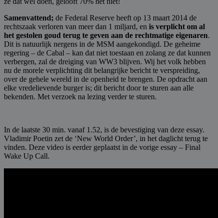
ze dat wel doen, gelooft 70% het niet!
Samenvattend;
de Federal Reserve heeft op 13 maart 2014 de
rechtszaak verloren van meer dan 1 miljard, en
is verplicht om al
het gestolen goud terug te geven aan de rechtmatige eigenaren
.
Dit is natuurlijk nergens in de MSM aangekondigd. De geheime
regering – de Cabal – kan dat niet toestaan en zolang ze dat kunnen
verbergen, zal de dreiging van WW3 blijven. Wij het volk hebben
nu de morele verplichting dit belangrijke bericht te verspreiding,
over de gehele wereld in de openheid te brengen. De opdracht aan
elke vredelievende burger is; dit bericht door te sturen aan alle
bekenden. Met verzoek na lezing verder te sturen.
In de laatste 30 min. vanaf 1.52, is de bevestiging van deze essay.
Vladimir Poetin zet de ‘New World Order’, in het daglicht terug te
vinden. Deze video is eerder geplaatst in de vorige essay – Final
Wake Up Call.