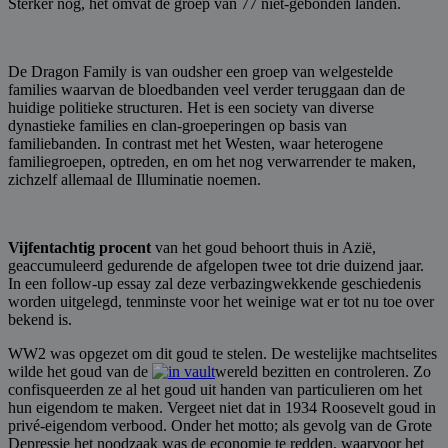
Sterker nog, het omvat de groep van 77 niet-gebonden landen.
De Dragon Family is van oudsher een groep van welgestelde
families waarvan de bloedbanden veel verder teruggaan dan de
huidige politieke structuren. Het is een society van diverse
dynastieke families en clan-groeperingen op basis van
familiebanden. In contrast met het Westen, waar heterogene
familiegroepen, optreden, en om het nog verwarrender te maken,
zichzelf allemaal de Illuminatie noemen.
Vijfentachtig procent
van het goud behoort thuis in Azië,
geaccumuleerd gedurende de afgelopen twee tot drie duizend jaar.
In een follow-up essay zal deze verbazingwekkende geschiedenis
worden uitgelegd, tenminste voor het weinige wat er tot nu toe over
bekend is.
WW2 was opgezet om dit goud te stelen. De westelijke machtselites
wilde het goud van de
wereld bezitten en controleren. Zo
confisqueerden ze al het goud uit handen van particulieren om het
hun eigendom te maken. Vergeet niet dat in 1934 Roosevelt goud in
privé-eigendom verbood. Onder het motto; als gevolg van de Grote
Depressie het noodzaak was de economie te redden, waarvoor het